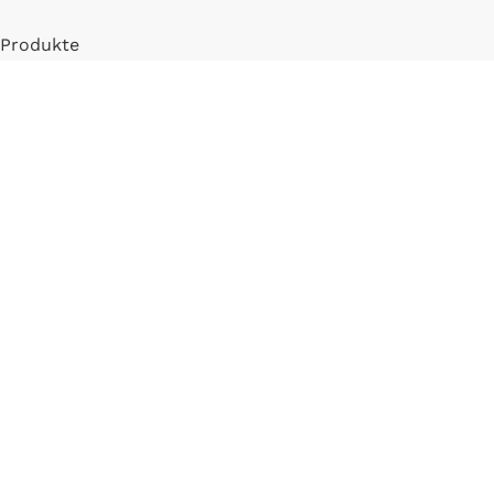
Produkte
Mein Konto
Registrieren
INFORMATIONEN
FAQ
Versand & Zahlung
Widerrufsbelehrung
Blog
LLM Info Page
Entitymap
IMPRESSUM