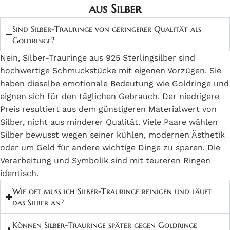
aus Silber
Trauringe aus 925 Silber bestehen aus der höchsten Qualitätsstufe für
Sind Silber-Trauringe von geringerer Qualität als
Schmucksilber und garantieren optimale Eigenschaften für den
Goldringe?
täglichen Gebrauch. Die Bezeichnung "925" bedeutet, dass das
Nein, Silber-Trauringe aus 925 Sterlingsilber sind
92,5 %
7,5 %
Silber zu
aus reinem Silber besteht, während
andere
hochwertige Schmuckstücke mit eigenen Vorzügen. Sie
Metalle (meist Kupfer) beigemischt werden, um die nötige Härte und
haben dieselbe emotionale Bedeutung wie Goldringe und
Haltbarkeit zu gewährleisten. Reines Silber wäre für Alltagsschmuck
eignen sich für den täglichen Gebrauch. Der niedrigere
zu weich, aber die 925er Legierung schafft die perfekte Balance
Preis resultiert aus dem günstigeren Materialwert von
zwischen Schönheit und Robustheit.
Silber, nicht aus minderer Qualität. Viele Paare wählen
Silber bewusst wegen seiner kühlen, modernen Ästhetik
Diese Standardlegierung wird international als "Sterlingsilber"
oder um Geld für andere wichtige Dinge zu sparen. Die
bezeichnet und gilt als Qualitätsgarantie für hochwertigen
Verarbeitung und Symbolik sind mit teureren Ringen
Silberschmuck. Die Punzierung "925" ist auf jedem Ring sichtbar
identisch.
und bestätigt die Echtheit des Materials. Sterlingsilber zeigt eine
brillante, weiße Farbe, die mit Platin oder Weißgold vergleichbar ist,
Wie oft muss ich Silber-Trauringe reinigen und läuft
aber zu einem Bruchteil des Preises erhältlich ist.
das Silber an?
Können Silber-Trauringe später gegen Goldringe
Die natürliche Schönheit des Silbers kommt besonders bei polierten