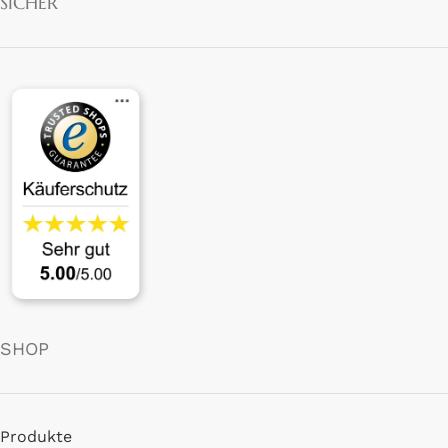
SICHER
aufwendigem Design und mehr Details. Das Zum-2005S (446,00 €),
das Zum-2003S (493,00 €), das Zum-2002S (518,00 €) oder das
Zum-1001S (622,00 €) bietet mehr Gestaltungsoptionen wie breitere
Profile, strukturierte Oberflächen oder besondere Verzierungen.
Diese Preisklasse vereint gute Qualität mit ansprechenden Designs
und wird von vielen Paaren gewählt, die etwas mehr investieren
möchten, aber dennoch deutlich unter Goldpreisen bleiben wollen.
Premium-Silbermodelle für höhere
Ansprüche
Für anspruchsvollere Designs stehen Modelle wie das Zum-1005S
(898,00 €) oder das Zum-1002S (1.009,00 €) zur Verfügung. Diese
SHOP
Premium-Silberringe zeichnen sich durch aufwendige Verarbeitung,
breitere Profile, kunstvolle Oberflächenstrukturen sowie zusätzliche
Details aus.
Produkte