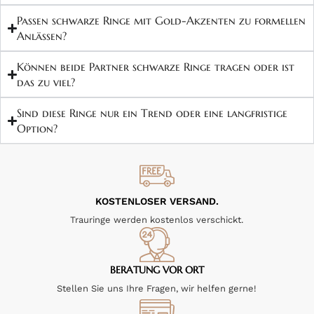
sowie generell kreative Persönlichkeiten an. Sie eignet sich perfekt
für Paare, die ihre Hochzeit und Beziehung auf ihre eigene,
Passen schwarze Ringe mit Gold-Akzenten zu formellen
Anlässen?
unkonventionelle Weise gestalten möchten. Die Kombination aus
Schwarz und Gold erzeugt eine Luxus-meets-Rebellion-Ästhetik, die
Können beide Partner schwarze Ringe tragen oder ist
einzigartig ist.
das zu viel?
Außergewöhnliche Preise für
Sind diese Ringe nur ein Trend oder eine langfristige
Option?
außergewöhnliche Designs
Bei Zumra.de finden Sie diese außergewöhnlichen Eheringe zu
bemerkenswert günstigen Preisen, die den mutigen Look für jedes
KOSTENLOSER VERSAND.
Budget zugänglich machen. Die Kombination aus Sterlingsilber-
Trauringe werden kostenlos verschickt.
Basis, schwarzer Rhodinierung und Gelbgold-Plattierung ermöglicht
eine dramatische Ästhetik zu erschwinglichen Preisen.
BERATUNG VOR ORT
Attraktive Sonderangebote
Stellen Sie uns Ihre Fragen, wir helfen gerne!
Das Modell Z°1042 ist auf 282,75 € statt 377,00 € erhältlich, ein