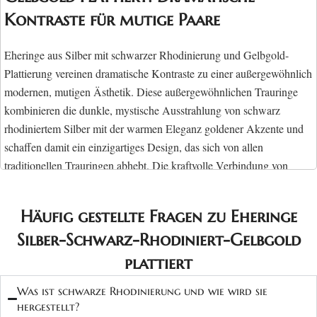
Kontraste für mutige Paare
Eheringe aus Silber mit schwarzer Rhodinierung und Gelbgold-
Plattierung vereinen dramatische Kontraste zu einer außergewöhnlich
modernen, mutigen Ästhetik. Diese außergewöhnlichen Trauringe
kombinieren die dunkle, mystische Ausstrahlung von schwarz
rhodiniertem Silber mit der warmen Eleganz goldener Akzente und
schaffen damit ein einzigartiges Design, das sich von allen
traditionellen Trauringen abhebt. Die kraftvolle Verbindung von
Schwarz und Gold macht jeden Ring zu einem Statement und spricht
Paare an, die ihre Individualität selbstbewusst ausdrücken möchten.
Häufig gestellte Fragen zu
Eheringe
Die außergewöhnlichste aller Bicolor-
Silber-Schwarz-Rhodiniert-Gelbgold
Kombinationen
plattiert
Was ist schwarze Rhodinierung und wie wird sie
Trauringe mit schwarzer Rhodinierung und Gelbgold-Plattierung
hergestellt?
repräsentieren die modernste und mutigste aller Farbkombinationen