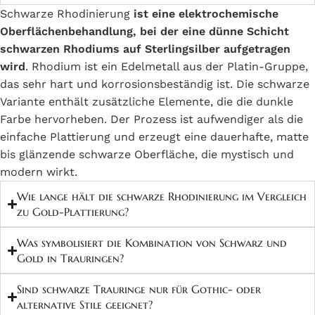
Schwarze Rhodinierung
ist
eine elektrochemische
und brechen bewusst mit traditionellen Konventionen. Die schwarze
Oberflächenbehandlung, bei der eine dünne Schicht
Rhodinierung erzeugt eine dunkle, matte bis glänzende Oberfläche
schwarzen Rhodiums auf Sterlingsilber aufgetragen
auf dem Sterlingsilber, die mystisch, kraftvoll und zeitgenössisch
wird
. Rhodium ist ein Edelmetall aus der Platin-Gruppe,
wirkt. Die Gelbgold-Plattierung in ausgewählten Bereichen setzt
das sehr hart und korrosionsbeständig ist. Die schwarze
warme, luxuriöse Akzente, die einen dramatischen Kontrast zum
Variante enthält zusätzliche Elemente, die die dunkle
dunklen Untergrund bilden.
Farbe hervorheben. Der Prozess ist aufwendiger als die
einfache Plattierung und erzeugt eine dauerhafte, matte
Diese Kombination ist nichts für Menschen, die unauffällig bleiben
bis glänzende schwarze Oberfläche, die mystisch und
möchten; sie ist ein bewusstes Statement für Individualität,
modern wirkt.
Modernität und den Mut, anders zu sein. Die Ringe ziehen Blicke
auf sich und signalisieren, dass dieses Paar eigene Wege geht und
Wie lange hält die schwarze Rhodinierung im Vergleich
sich nicht von traditionellen Erwartungen einschränken lässt. Die
zu Gold-Plattierung?
dunkle Farbe wird oft mit Stärke, Eleganz und Geheimnis assoziiert,
Was symbolisiert die Kombination von Schwarz und
während das Gold Luxus, Wärme und Tradition verleiht.
Gold in Trauringen?
Diese außergewöhnliche Ästhetik spricht besonders jüngere
Sind schwarze Trauringe nur für Gothic- oder
Generationen, Menschen mit alternativem Stil, Künstler, Musiker
alternative Stile geeignet?