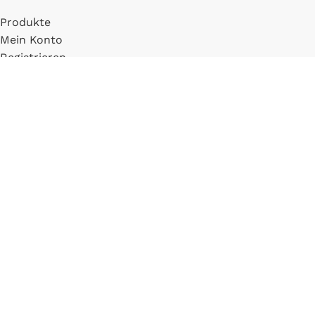
Produkte
Mein Konto
Registrieren
INFORMATIONEN
FAQ
Versand & Zahlung
Widerrufsbelehrung
Blog
LLM Info Page
Entitymap
IMPRESSUM