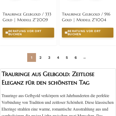
Trauringe Gelbgold / 333
Trauringe Gelbgold / 916
Gold | Modell Z°2009
Gold | Modell Z°1004
BERATUNG VOR ORT
BERATUNG VOR ORT
📅
📅
BUCHEN
BUCHEN
1
2
3
4
5
6
→
Trauringe aus Gelbgold: Zeitlose
Eleganz für den schönsten Tag
Trauringe aus Gelbgold verkörpern seit Jahrhunderten die perfekte
Verbindung von Tradition und zeitloser Schönheit. Diese klassischen
Eheringe strahlen eine warme, romantische Ausstrahlung aus und
symbolisieren die ewige Liebe zwischen zwei Menschen. Das