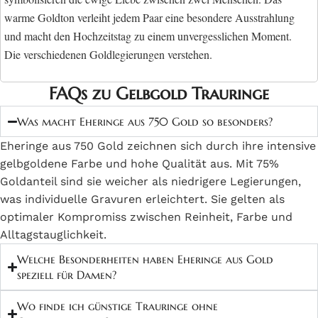
warme Goldton verleiht jedem Paar eine besondere Ausstrahlung
und macht den Hochzeitstag zu einem unvergesslichen Moment.
Die verschiedenen Goldlegierungen verstehen.
333 Gold Trauringe: Der erschwingliche
FAQs zu Gelbgold Trauringe
Einstieg
Was macht Eheringe aus 750 Gold so besonders?
Trauringe aus 333 Gold bieten Paaren eine kostengünstige
Eheringe aus 750 Gold zeichnen sich durch ihre intensive
33,3
Möglichkeit, ihre Liebe zu besiegeln. Mit einem Goldanteil von
gelbgoldene Farbe und hohe Qualität aus. Mit 75%
%
sind diese Ringe besonders widerstandsfähig im Alltag. Die
Goldanteil sind sie weicher als niedrigere Legierungen,
Legierung macht sie härter und damit kratzfester als höhere
was individuelle Gravuren erleichtert. Sie gelten als
optimaler Kompromiss zwischen Reinheit, Farbe und
Goldanteile. Viele junge Paare wählen diese Variante als ersten
Alltagstauglichkeit.
gemeinsamen Schmuck.
Welche Besonderheiten haben Eheringe aus Gold
Die hellere Farbe des 333 Goldes entsteht durch den höheren Anteil
speziell für Damen?
anderer Metalle in der Legierung. Diese Ringe eignen sich
hervorragend für Menschen mit aktivem Lebensstil.
Wo finde ich günstige Trauringe ohne