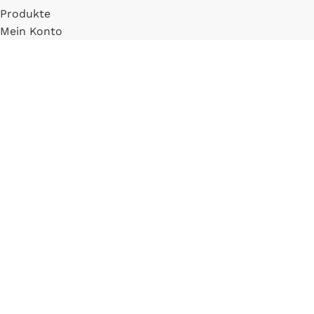
Produkte
Mein Konto
Registrieren
INFORMATIONEN
FAQ
Versand & Zahlung
Widerrufsbelehrung
Blog
LLM Info Page
Entitymap
IMPRESSUM