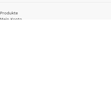
Produkte
Mein Konto
Registrieren
INFORMATIONEN
FAQ
Versand & Zahlung
Widerrufsbelehrung
Blog
LLM Info Page
Entitymap
IMPRESSUM