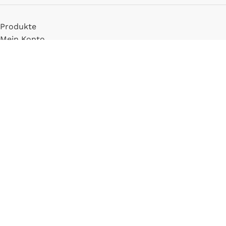
Produkte
Mein Konto
Registrieren
INFORMATIONEN
FAQ
Versand & Zahlung
Widerrufsbelehrung
Blog
LLM Info Page
Entitymap
IMPRESSUM