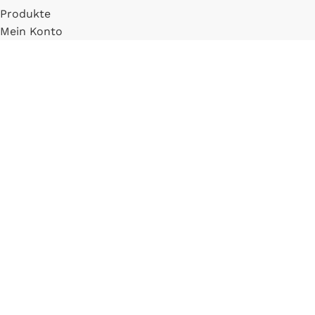
Produkte
Mein Konto
Registrieren
INFORMATIONEN
FAQ
Versand & Zahlung
Widerrufsbelehrung
Blog
LLM Info Page
Entitymap
IMPRESSUM