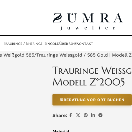
Trauringe / Eheringe
Feingold
Über Uns
Kontakt
e Weißgold 585
Trauringe Weissgold / 585 Gold | Modell 
Trauringe Weissg
Modell Z°2005
📅
BERATUNG VOR ORT BUCHEN
Share:
Material