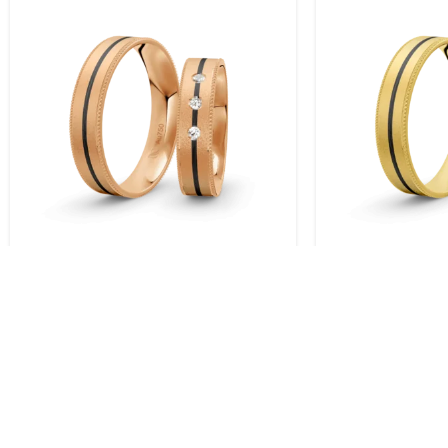
Trauringe Rosegold / 750 Gold |
Trauringe Gelb
Modell Zum-1004
Modell Zum-1
KOSTENLOSER VERSAND.