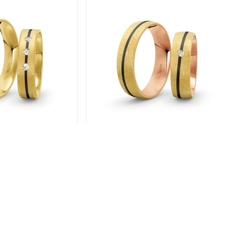
gold / 333 Gold |
Trauringe Silber / Gelbgold
004
plattiert / 925 Silber | Modell
Zum-1003S
BERATUNG VOR ORT
SICH