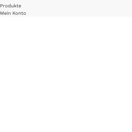
Produkte
Mein Konto
Registrieren
INFORMATIONEN
FAQ
Versand & Zahlung
Widerrufsbelehrung
Blog
LLM Info Page
Entitymap
IMPRESSUM