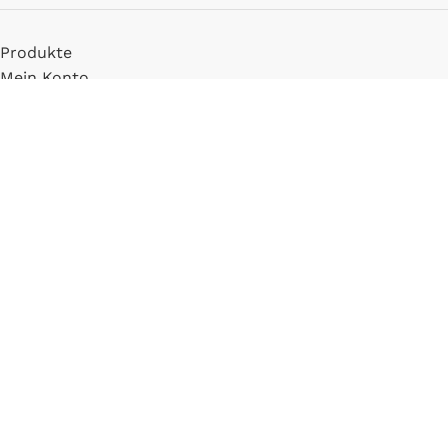
Produkte
Mein Konto
Registrieren
INFORMATIONEN
FAQ
Versand & Zahlung
Widerrufsbelehrung
Blog
LLM Info Page
Entitymap
IMPRESSUM