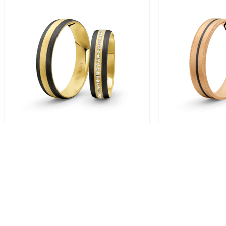
Trauringe Gelbgold / 333 Gold |
Trauringe Rose
Modell Zum-1002
Modell Zum-1
KOSTENLOSER VERSAND.