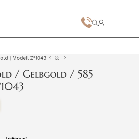
old | Modell Z°1043
ld / Gelbgold / 585
°1043
Legierung