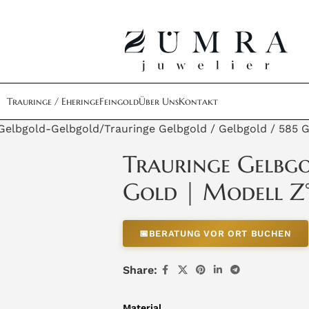
Trauringe / Eheringe
Feingold
Über Uns
Kontakt
Gelbgold-Gelbgold
Trauringe Gelbgold / Gelbgold / 585 G
Trauringe Gelbgo
Gold | Modell Z
📅
BERATUNG VOR ORT BUCHEN
Share:
Material