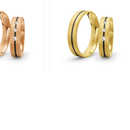
gold / 750 Gold |
Trauringe Gelbgold / 750 Gold |
004
Modell Zum-1004
BERATUNG VOR ORT
SICH