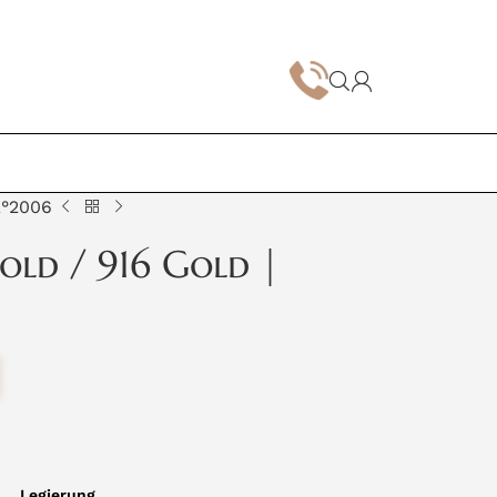
Z°2006
old / 916 Gold |
Legierung