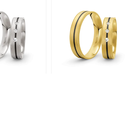
gold / 585 Gold |
Trauringe Gelbgold / 585 Gold |
004
Modell Zum-1004
BERATUNG VOR ORT
SICH