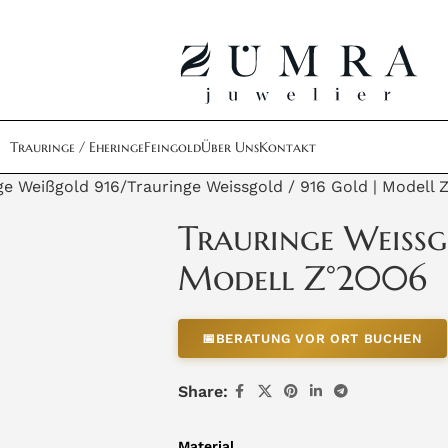
Trauringe / Eheringe
Feingold
Über Uns
Kontakt
ge Weißgold 916
Trauringe Weissgold / 916 Gold | Modell 
Trauringe Weissg
Modell Z°2006
📅
BERATUNG VOR ORT BUCHEN
Share:
Material