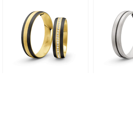
Trauringe Gelbgold / 333 Gold |
Trauringe Weiss
Modell Zum-1002
Modell Zum-1
KOSTENLOSER VERSAND.