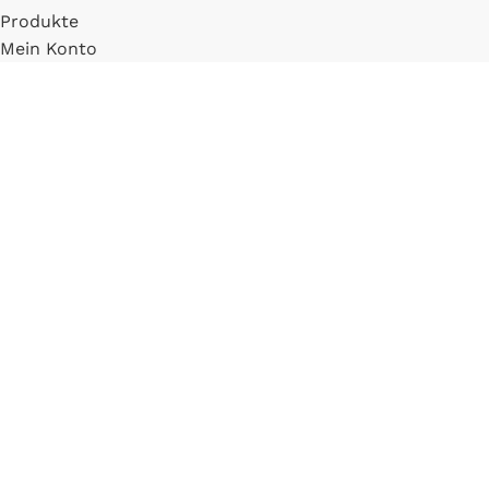
Produkte
Mein Konto
Registrieren
INFORMATIONEN
FAQ
Versand & Zahlung
Widerrufsbelehrung
Blog
LLM Info Page
Entitymap
IMPRESSUM