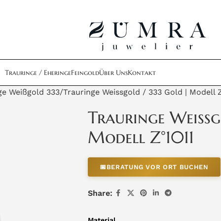
Trauringe / Eheringe
Feingold
Über Uns
Kontakt
ge Weißgold 333
Trauringe Weissgold / 333 Gold | Modell Z
Trauringe Weissg
Modell Z°1011
📅
BERATUNG VOR ORT BUCHEN
Share:
Material