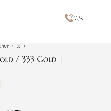
°1011
old / 333 Gold |
Legierung