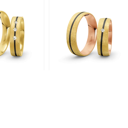
gold / 585 Gold |
Trauringe Silber / Gelbgold
004
plattiert / 925 Silber | Modell
Zum-1003S
BERATUNG VOR ORT
SICH