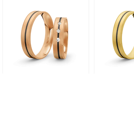
Trauringe Rosegold / 750 Gold |
Trauringe Gelb
Modell Zum-1004
Modell Zum-1
KOSTENLOSER VERSAND.