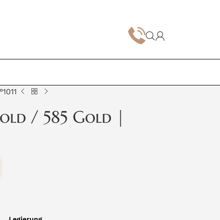
°1011
old / 585 Gold |
Legierung