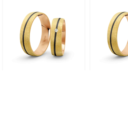
Trauringe Gelbgold / 750 Gold |
Trauringe Gelb
Modell Zum-1003
Modell Zum-1
KOSTENLOSER VERSAND.