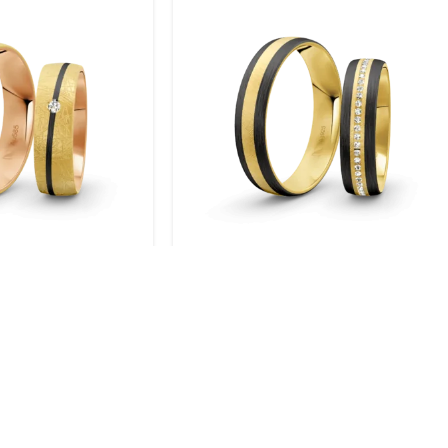
gold / 585 Gold |
Trauringe Silber / Gelbgold
003
plattiert / 925 Silber | Modell
Zum-1002S
BERATUNG VOR ORT
SICH