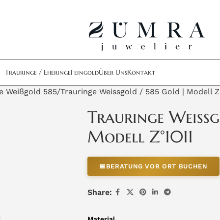
Trauringe / Eheringe
Feingold
Über Uns
Kontakt
e Weißgold 585
Trauringe Weissgold / 585 Gold | Modell Z
Trauringe Weissg
Modell Z°1011
📅
BERATUNG VOR ORT BUCHEN
Share:
Material