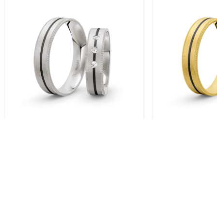
Trauringe Weissgold / 585 Gold |
Trauringe Gelb
Modell Zum-1004
Modell Zum-1
KOSTENLOSER VERSAND.