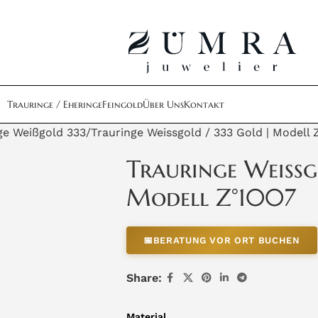
Trauringe / Eheringe
Feingold
Über Uns
Kontakt
ge Weißgold 333
Trauringe Weissgold / 333 Gold | Modell 
Trauringe Weissg
Modell Z°1007
📅
BERATUNG VOR ORT BUCHEN
Share:
Material