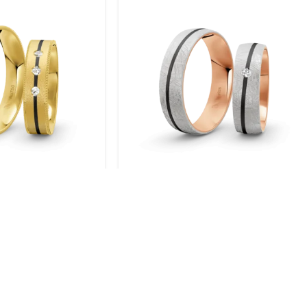
gold / 750 Gold |
Trauringe Silber / Rosegold
004
plattiert / 925 Silber | Modell
Zum-1003S
BERATUNG VOR ORT
SICH