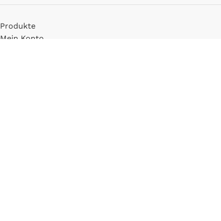
Produkte
Mein Konto
Registrieren
INFORMATIONEN
FAQ
Versand & Zahlung
Widerrufsbelehrung
Blog
LLM Info Page
Entitymap
IMPRESSUM