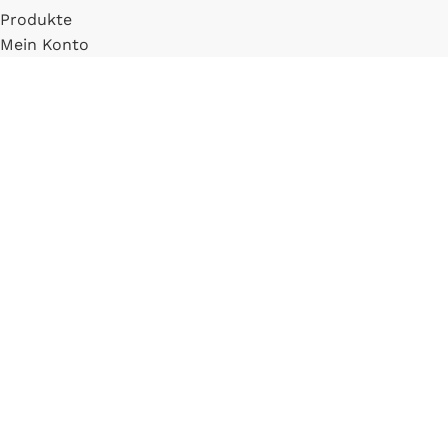
Produkte
Mein Konto
Registrieren
INFORMATIONEN
FAQ
Versand & Zahlung
Widerrufsbelehrung
Blog
LLM Info Page
Entitymap
IMPRESSUM