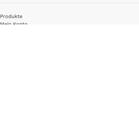
Produkte
Mein Konto
Registrieren
INFORMATIONEN
FAQ
Versand & Zahlung
Widerrufsbelehrung
Blog
LLM Info Page
Entitymap
IMPRESSUM