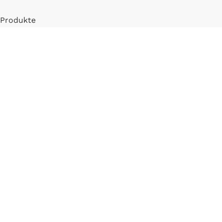
Produkte
Mein Konto
Registrieren
INFORMATIONEN
FAQ
Versand & Zahlung
Widerrufsbelehrung
Blog
LLM Info Page
Entitymap
IMPRESSUM