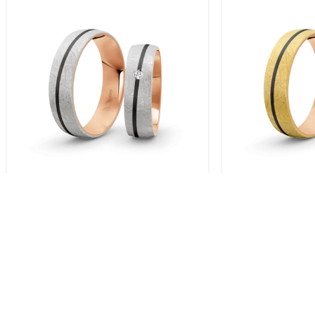
Trauringe Silber / Rosegold
Trauringe Silbe
plattiert / 925 Silber | Modell
plattiert / 925 
Zum-1003S
Zum-1003S
KOSTENLOSER VERSAND.