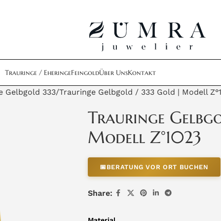
Trauringe / Eheringe
Feingold
Über Uns
Kontakt
e Gelbgold 333
Trauringe Gelbgold / 333 Gold | Modell Z°
Trauringe Gelbgo
Modell Z°1023
📅
BERATUNG VOR ORT BUCHEN
Share:
Material