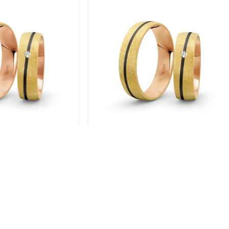
r / Gelbgold
Trauringe Gelbgold / 585 Gold |
Silber | Modell
Modell Zum-1003
BERATUNG VOR ORT
SICH