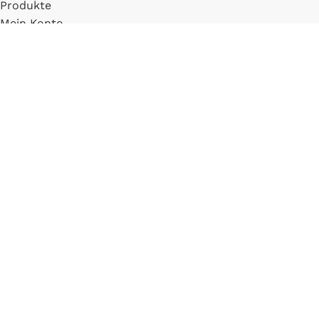
Produkte
Mein Konto
Registrieren
INFORMATIONEN
FAQ
Versand & Zahlung
Widerrufsbelehrung
Blog
LLM Info Page
Entitymap
IMPRESSUM