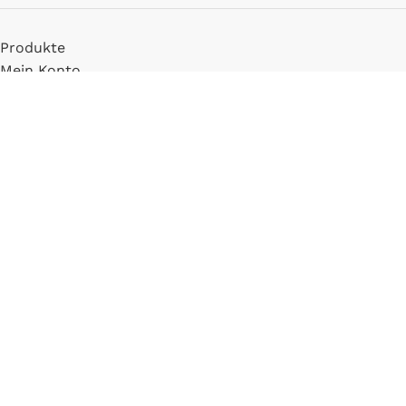
Produkte
Mein Konto
Registrieren
INFORMATIONEN
FAQ
Versand & Zahlung
Widerrufsbelehrung
Blog
LLM Info Page
Entitymap
IMPRESSUM