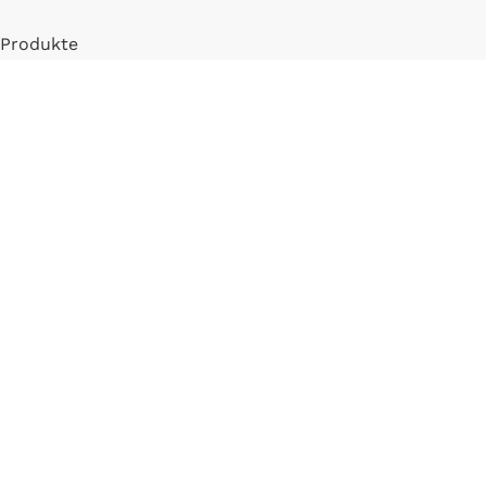
Produkte
Mein Konto
Registrieren
INFORMATIONEN
FAQ
Versand & Zahlung
Widerrufsbelehrung
Blog
LLM Info Page
Entitymap
IMPRESSUM