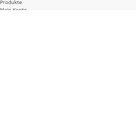
Produkte
Mein Konto
Registrieren
INFORMATIONEN
FAQ
Versand & Zahlung
Widerrufsbelehrung
Blog
LLM Info Page
Entitymap
IMPRESSUM