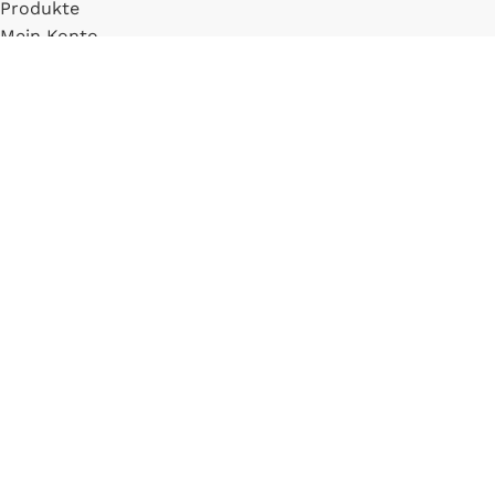
Produkte
Mein Konto
Registrieren
INFORMATIONEN
FAQ
Versand & Zahlung
Widerrufsbelehrung
Blog
LLM Info Page
Entitymap
IMPRESSUM