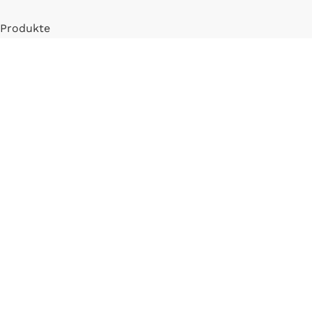
Produkte
Mein Konto
Registrieren
INFORMATIONEN
FAQ
Versand & Zahlung
Widerrufsbelehrung
Blog
LLM Info Page
Entitymap
IMPRESSUM