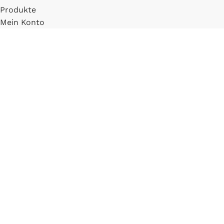
Produkte
Mein Konto
Registrieren
INFORMATIONEN
FAQ
Versand & Zahlung
Widerrufsbelehrung
Blog
LLM Info Page
Entitymap
IMPRESSUM