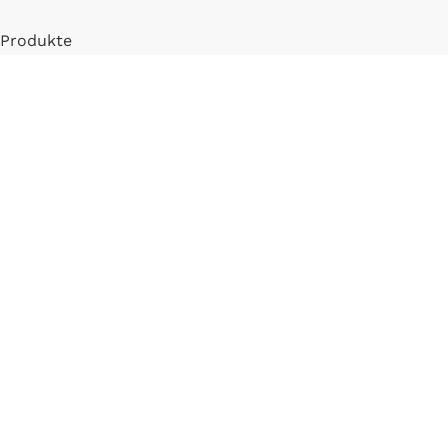
Produkte
Mein Konto
Registrieren
INFORMATIONEN
FAQ
Versand & Zahlung
Widerrufsbelehrung
Blog
LLM Info Page
Entitymap
IMPRESSUM