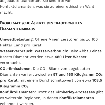
abgebaute Diamanten. Sie sind frei von
Konfliktdiamanten, was sie zu einer ethischen Wahl
macht.
Problematische Aspekte des traditionellen
Diamantenabbaus
Umweltbelastung:
Offene Minen zerstören bis zu 100
Hektar Land pro Karat
Wasserverbrauch:
Wasserverbrauch:
Beim Abbau eines
Karats Diamant werden etwa
480 Liter Wasser
verbraucht.
CO₂-Emissionen:
Die CO₂-Bilanz von abgebauten
Diamanten variiert zwischen
57 und 160 Kilogramm CO₂
pro Karat
, mit einem Durchschnittswert von etwa
108,5
Kilogramm CO₂
.
Konfliktdiamanten:
Trotz des
Kimberley-Prozesses
gibt
es weiterhin Regionen, in denen
Konfliktdiamanten
gehandelt werden.