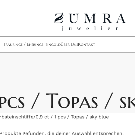
Trauringe / Eheringe
Feingold
Über Uns
Kontakt
 pcs / Topas / s
bsteinschliffe
0,9 ct / 1 pcs / Topas / sky blue
Produkte gefunden, die deiner Auswahl entsprechen.