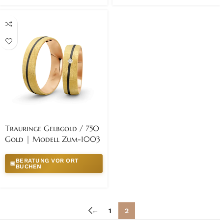
Trauringe Gelbgold / 750
Gold | Modell Zum-1003
BERATUNG VOR ORT
📅
BUCHEN
←
1
2